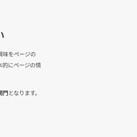
い
興味をページの
本的にページの情
関門
となります。