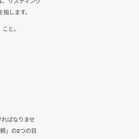
は、リスティング
を指します。
」
こと。
ければなりませ
頼」の2つの目