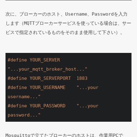
次に、ブローカーのホスト、Username、Passwordを入力
します（MQTTブローカーサービスを使っている場合は、サー
ビスで指定されているものをそのまま使用して下さい）。
#
define
 YOUR_SERVER      
"...your_mqtt_broker_host..."
#
define
 YOUR_SERVERPORT  1883
#
define
 YOUR_USERNAME    
"...your 
username..."
#
define
 YOUR_PASSWORD    
"...your 
password..."
Mosquittoで立てたブローカーのホストは、作業用PCで 