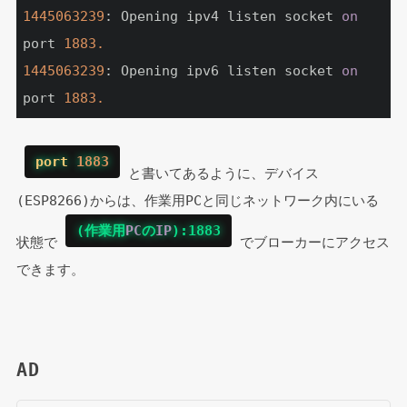
1445063239
: Opening ipv4 listen socket 
on
port 
1883.
1445063239
: Opening ipv6 listen socket 
on
port 
1883.
port
1883
 と書いてあるように、デバイス
(ESP8266)からは、作業用PCと同じネットワーク内にいる
(作業用
PC
の
IP
)
:1883
状態で 
 でブローカーにアクセス
できます。
AD