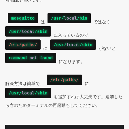
可能性が高いです。
mosquitto
/usr/
local
/bin
 は 
 ではなく 
/usr/
local
/sbin
 に入っているので、 
/etc/paths/
/usr/
local
/sbin
 に 
 がないと 
command 
not
 found
 になります。
/etc/paths/
解決方法は簡単で、 
 に 
/usr/
local
/sbin
 を追加すれば大丈夫です。追加した
ら念のためターミナルの再起動もしてください。