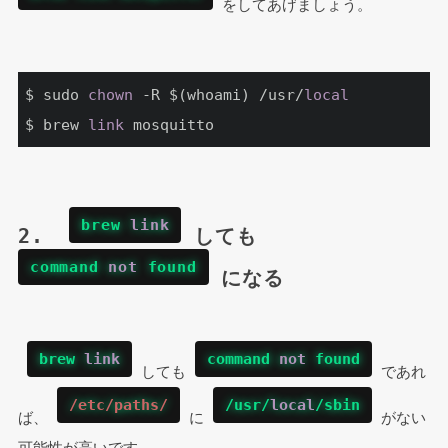
 をしてあげましょう。
$ sudo 
chown
 -R $(whoami) /usr/
local
$ brew 
link
 mosquitto
brew 
link
2.  
 しても 
command 
not
 found
 になる
brew 
link
command 
not
 found
 しても 
 であれ
/etc/paths/
/usr/
local
/sbin
ば、 
 に 
 がない