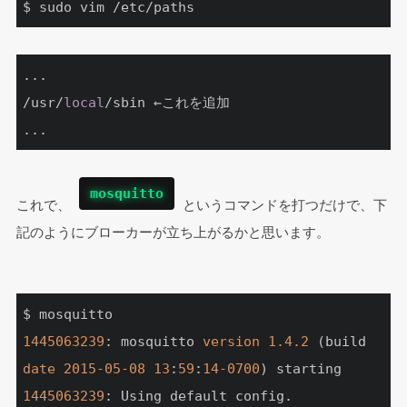
$ sudo vim /etc/paths
...

/usr/
local
/sbin ←これを追加

...
mosquitto
これで、 
 というコマンドを打つだけで、下
記のようにブローカーが立ち上がるかと思います。
1445063239
: mosquitto 
version
1.4
.2
 (build 
date
2015
-05
-08
13
:
59
:
14
-0700
1445063239