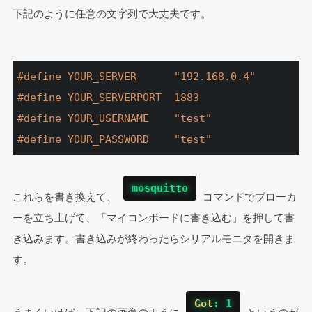
下記のように任意の文字列で大丈夫です。
#
define
 YOUR_SERVER      
"192.168.0.4"
#
define
 YOUR_SERVERPORT  1883
#
define
 YOUR_USERNAME    
"test"
#
define
 YOUR_PASSWORD    
"test"
mosquitto
これらを書き換えて、 
 コマンドでブローカ
ーを立ち上げて、「マイコンボードに書き込む」を押して書
き込みます。書き込みが終わったらシリアルモニタを開きま
す。
Got
: 1