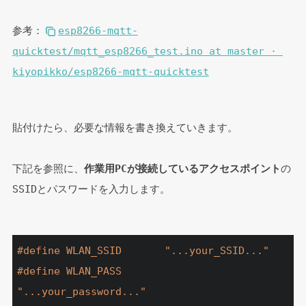
参考：
esp8266-mqtt-
quicktest/mqtt_esp8266_test.ino at master · 
kiyopikko/esp8266-mqtt-quicktest
貼付けたら、必要な情報を書き換えていきます。
下記を参照に、
作業用PCが接続しているアクセスポイント
の
SSIDとパスワードを入力します。
#
define
 WLAN_SSID       
"...your_SSID..."
#
define
 WLAN_PASS       
"...your_password..."