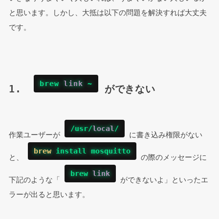
と思います。しかし、大抵は以下の問題を解決すれば大丈夫
です。
brew 
link
 ~
1.  
 ができない
/usr/
local
/
作業ユーザーが 
 に書き込み権限がない
brew
 install mosquitto
と、 
 の際のメッセージに
brew 
link
下記のような「 
 ができないよ」といったエ
ラーが出ると思います。