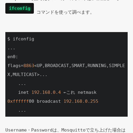
ifconfig
 コマンドを使って調べます。
$ ifconfig

...

en0: 
flags=
8863
<UP,BROADCAST,SMART,RUNNING,SIMPLE
X,MULTICAST>...

    ...

    inet 
192.168
.0
.4
 ←これ netmask 
0xffffff
00 broadcast 
192.168
.0
.255
    ...
Username・Passwordは、Mosquittoで立ち上げた場合は