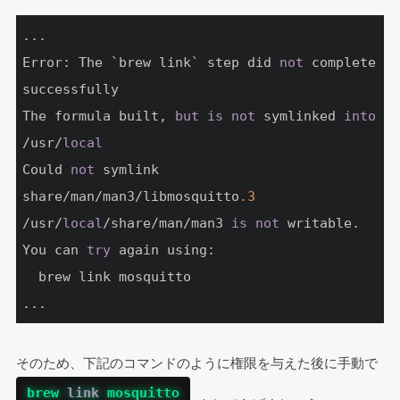
...

Error: The `brew link` step did 
not
 complete 
successfully

The formula built, 
but
is
not
 symlinked 
into
/usr/
local
Could 
not
 symlink 
share/man/man3/libmosquitto
.3
/usr/
local
/share/man/man3 
is
not
 writable.

You can 
try
 again using:

  brew link mosquitto

...
そのため、下記のコマンドのように権限を与えた後に手動で 
brew 
link
 mosquitto