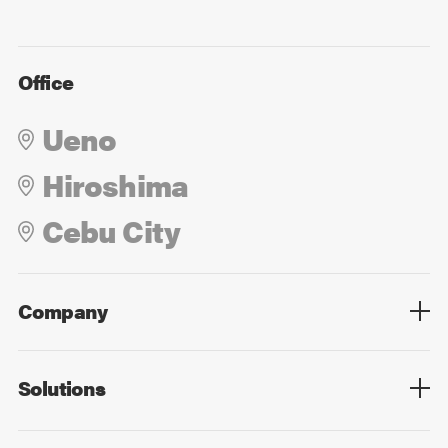
Office
Ueno
Hiroshima
Cebu City
Company
Overview
Culture
Leadership
Solutions
Overview
Technology
Design
Digital Marketing
Strategy&Consulting
Digital Education