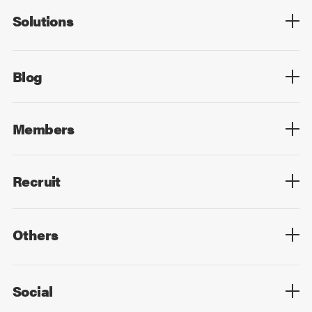
Solutions
Overview
Technology
Design
Digital Marketing
Strategy&Consulting
Digital Education
Blog
Blog List
Members
Members List
Recruit
Top
Mid Career
New Graduates
Others
Privacy Policy
Cookie Policy
Information Security
Sitemap
Advertising
Mail Magazine
Contact
Social