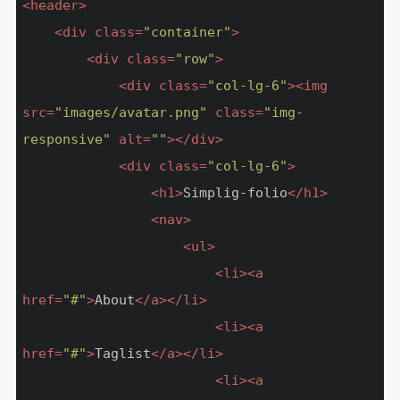
<
header
>
<
div
class
=
"container"
>
<
div
class
=
"row"
>
<
div
class
=
"col-lg-6"
>
<
img
src
=
"images/avatar.png"
class
=
"img-
responsive"
alt
=
""
>
</
div
>
<
div
class
=
"col-lg-6"
>
<
h1
>
Simplig-folio
</
h1
>
<
nav
>
<
ul
>
<
li
>
<
a
href
=
"#"
>
About
</
a
>
</
li
>
<
li
>
<
a
href
=
"#"
>
Taglist
</
a
>
</
li
>
<
li
>
<
a