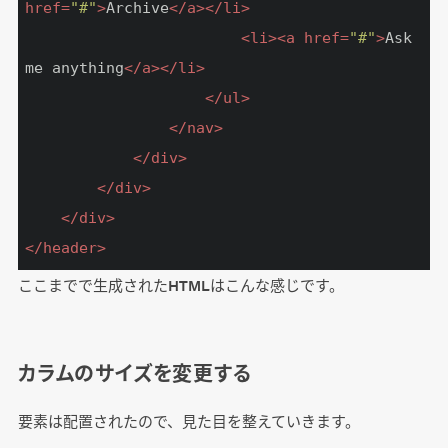
href
=
"#"
>
Archive
</
a
>
</
li
>
<
li
>
<
a
href
=
"#"
>
Ask 
me anything
</
a
>
</
li
>
</
ul
>
</
nav
>
</
div
>
</
div
>
</
div
>
</
header
>
ここまでで生成されたHTMLはこんな感じです。
カラムのサイズを変更する
要素は配置されたので、見た目を整えていきます。