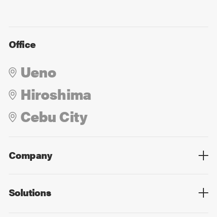
Office
Ueno
Hiroshima
Cebu City
Company
Overview
Culture
Leadership
Solutions
Overview
Technology
Design
Digital Marketing
Strategy&Consulting
Digital Education