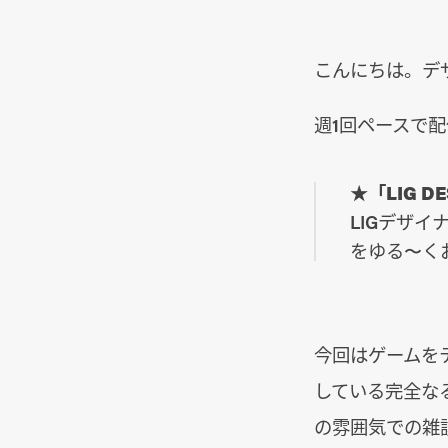
こんにちは。デ
週1回ペースで
★「LIG D
LIGデザ
をゆる〜く
今回はゲームを
している完全な
の雰囲気での雑