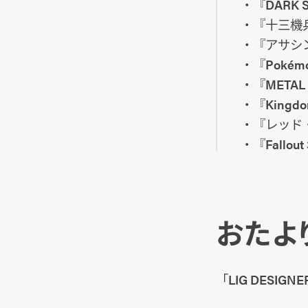
・『DARK SO
・『十三機
・『アサシン
・『Pokém
・『METAL G
・『Kingdom
・『レッド
・『Fallout
おたよ
「LIG DESI