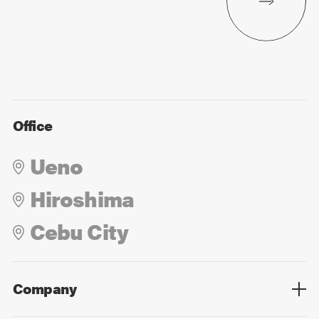
Office
Ueno
Hiroshima
Cebu City
Company
Overview
Culture
Leadership