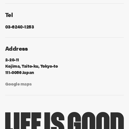
Facebook
X
Tel
03-6240-1253
Address
2-20-11
Kojima, Taito-ku, Tokyo-to
111-0056 Japan
Google maps