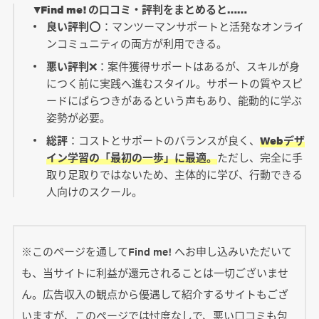
▼Find me! の口コミ・評判をまとめると……
良い評判
⭕️：マンツーマンサポートと活発なオンライ
ンコミュニティの両方が利用できる。
悪い評判
❌：案件獲得サポートはあるが、スキルが身
につく前に実践へ進むスタイル。サポートの質やスピ
ードにばらつきがあるという声もあり、能動的に学ぶ
姿勢が必要。
総評
：コストとサポートのバランスが良く、
Webデザ
イン学習の「最初の一歩」に最適。
ただし、完全に手
取り足取りではないため、主体的に学び、行動できる
人向けのスクール。
※このページを通してFind me! へお申し込みいただいて
も、当サイトに利益が還元されることは一切ございませ
ん。広告収入の観点から優遇して紹介するサイトもござ
いますが、このページでは忖度なしで、悪い口コミも包