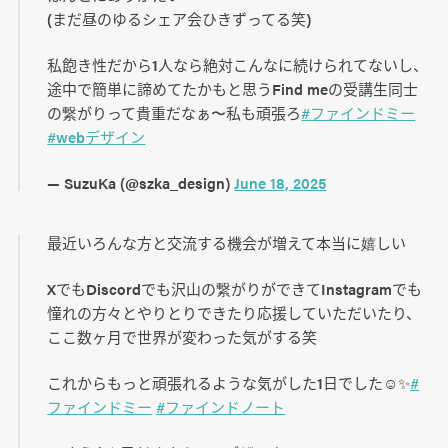
(まだ昼のゆるシェア会ひきずってる笑)
私飽き性だから1人なら絶対こんなに続けられてないし、
途中で簡単に諦めてたかもと思うFind meの受講生同士
の繋がりって貴重だなぁ〜私も頑張ろ
#ファインドミー
#webデザイン
— SuzuKa (@szka_design)
June 18, 2025
最近いろんな方と交流する機会が増えて本当に嬉しい
XでもDiscordでも沢山の繋がりができてInstagramでも
憧れの方々とやりとりできたり応援していただいたり、
ここ数ヶ月で世界が変わった気がする笑
これからもっと頑張れるような気がした1日でした☺️✨️
#
ファインドミー
#ファインドノート