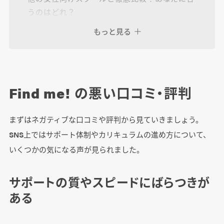
うのはどれ？
Find me! はこんな人におすすめ
もっと見る
WEBCOACHはこんな人におすすめ
SHElikesはこんな人におすすめ
Find me! の悪い口コミ・評判
Find me! 申し込みから受講までの流れ
まずはネガティブな口コミや評判から見ていきましょう。
1.公式サイトから無料説明会を予約
SNS上ではサポート体制やカリキュラムの進め方について、
2.入会手続き・プラン選択
いくつかの気になる声が見られました。
3.学習スタート
サポートの質やスピードにばらつきが
ある
まとめ