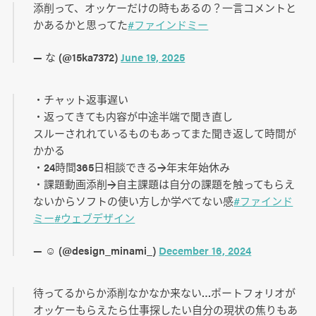
添削って、オッケーだけの時もあるの？一言コメントと
かあるかと思ってた
#ファインドミー
— な (@15ka7372)
June 19, 2025
・チャット返事遅い
・返ってきても内容が中途半端で聞き直し
スルーされれているものもあってまた聞き返して時間が
かかる
・24時間365日相談できる→年末年始休み
・課題動画添削→自主課題は自分の課題を触ってもらえ
ないからソフトの使い方しか学べてない感
#ファインド
ミー
#ウェブデザイン
— ☺︎ (@design_minami_)
December 16, 2024
待ってるからか添削なかなか来ない…ポートフォリオが
オッケーもらえたら仕事探したい自分の現状の焦りもあ