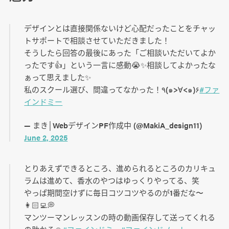
デザインとは直接関係ないけど心配だったことをチャッ
トサポートで相談させていただきました！
そうしたら回答の最後にあった「ご相談いただいてよか
ったです👍」という一言に感動😭✨相談してよかったな
ぁって思えました✨
私のスクール選び、間違ってなかった！٩(๑>∀<๑)۶
#ファ
インドミー
— まき│WebデザインPF作成中 (@MakiA_design11)
June 2, 2025
とりあえずできるところ、進められるところのカリキュ
ラムは進めて、香水のやつはゆっくりやってる、笑
やっぱ期間空けずに毎日コツコツやるのが1番だな〜
👩🏻‍💻💭
マンツーマンレッスンの時の動画保存して送ってくれる