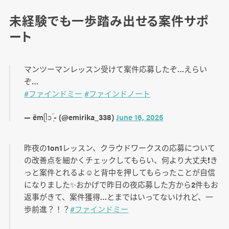
未経験でも一歩踏み出せる案件サポ
ート
マンツーマンレッスン受けて案件応募したぞ…えらい
ぞ…
#ファインドミー
#ファインドノート
— ëmᥫᩣ ̖́- (@emirika_338)
June 16, 2025
昨夜の1on1レッスン、クラウドワークスの応募について
の改善点を細かくチェックしてもらい、何より大丈夫❗️き
っと案件とれるよ☺️と背中を押してもらったことが自信
になりました✨おかげで昨日の夜応募した方から2件もお
返事がきて、案件獲得…とまではいってないけれど、一
歩前進？！？
#ファインドミー