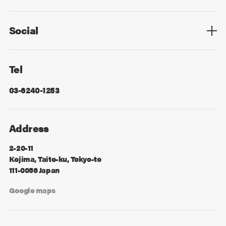
Privacy Policy
Cookie Policy
Information Security
Sitemap
Advertising
Mail Magazine
Contact
Social
Facebook
X
Tel
03-6240-1253
Address
2-20-11
Kojima, Taito-ku, Tokyo-to
111-0056 Japan
Google maps