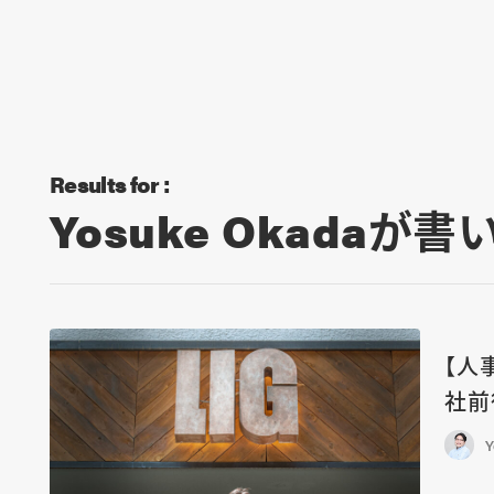
Results for :
Yosuke Okadaが
【人
社前
Y