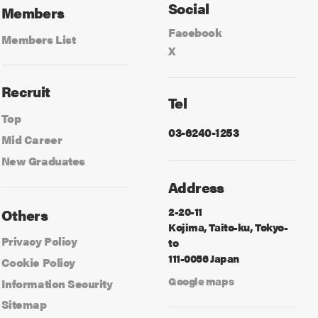
Social
Members
Facebook
Members List
X
Recruit
Tel
Top
03-6240-1253
Mid Career
New Graduates
Address
2-20-11
Others
Kojima, Taito-ku, Tokyo-
Privacy Policy
to
111-0056 Japan
Cookie Policy
Google maps
Information Security
Sitemap