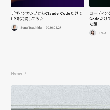
デザインカンプからClaude Codeだけで
コーディング
LPを実装してみた
Codeだ
た話
2026.03.27
Sena Tsuchida
Erika
Home