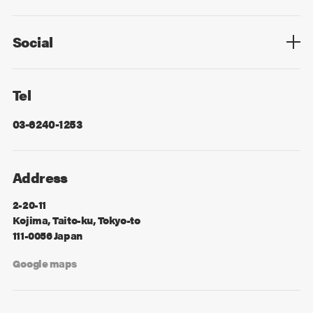
Privacy Policy
Cookie Policy
Information Security
Sitemap
Advertising
Mail Magazine
Contact
Social
Facebook
X
Tel
03-6240-1253
Address
2-20-11
Kojima, Taito-ku, Tokyo-to
111-0056 Japan
Google maps