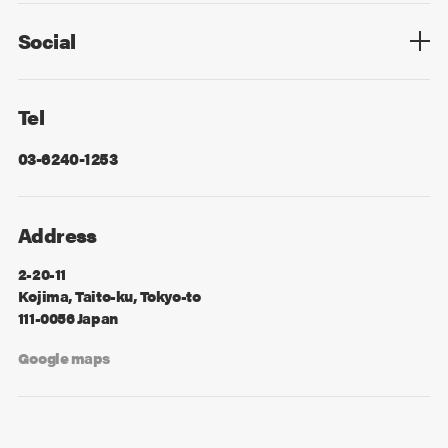
Social
Facebook
X
Tel
03-6240-1253
Address
2-20-11
Kojima, Taito-ku, Tokyo-to
111-0056 Japan
Google maps