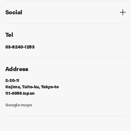
Social
Facebook
X
Tel
03-6240-1253
Address
2-20-11
Kojima, Taito-ku, Tokyo-to
111-0056 Japan
Google maps