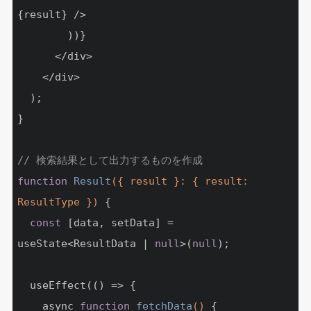
{result} />

        ))}

      </div>

    </div>

  );

}

// 検索結果として出力するものを作成
function
Result
({ result }: { result: 
ResultType })
{

const
 [data, setData] = 
useState<ResultData | 
null
>(
null
);

  useEffect(() => {

    async 
function
fetchData
()
{
