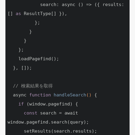
            search: async () => ({ results: 
[] 
as
 ResultType[] }),

          };

        }

      }

    };

    loadPagefind();

  }, []);

// 検索結果を取得
  async 
function
handleSearch
()
{

if
 (window.pagefind) {

const
 search = await 
window.pagefind.search(query);

      setResults(search.results);
