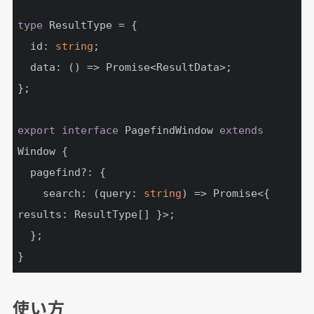
type
 ResultType = {

  id: 
string
;

  data: () => Promise<ResultData>;

};

export
interface
 PagefindWindow 
extends
Window {

  pagefind?: {

    search: (query: 
string
) => Promise<{ 
results: ResultType[] }>;

  };

}
使い方