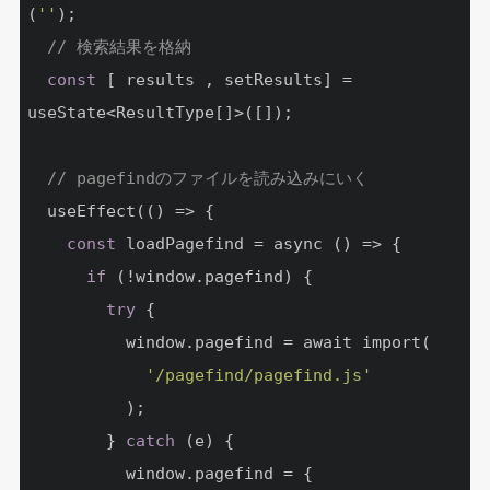
(
''
);

// 検索結果を格納
const
 [ results , setResults] = 
useState<ResultType[]>([]);

// pagefindのファイルを読み込みにいく
  useEffect(() => {

const
 loadPagefind = async () => {

if
 (!window.pagefind) {

try
 {

          window.pagefind = await import(

'/pagefind/pagefind.js'
          );

        } 
catch
 (e) {

          window.pagefind = {
