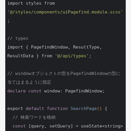
import styles from 
'@/styles/components/uiPagefind.module.scss'
;

// types
import { PagefindWindow, ResultType, 
ResultData } from 
'@/api/types'
;

// windowオブジェクトの型をPagefindWindowの型に
当てはまるように指定
declare
const
 window: PagefindWindow;

export 
default
function
SearchPage
()
{

// 検索ワードを格納
const
 [query, setQuery] = useState<string>