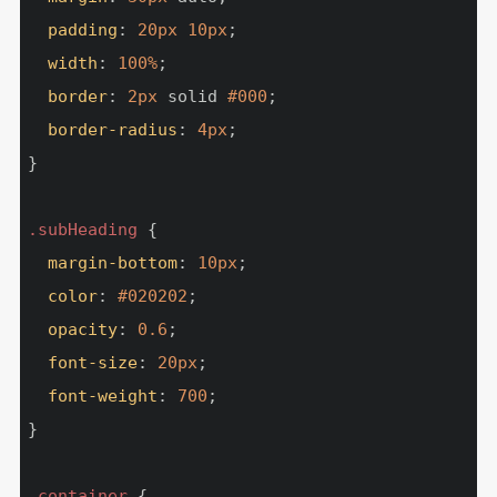
padding
: 
20px
10px
;

width
: 
100%
;

border
: 
2px
 solid 
#000
;

border-radius
: 
4px
;

}

.subHeading
 {

margin-bottom
: 
10px
;

color
: 
#020202
;

opacity
: 
0.6
;

font-size
: 
20px
;

font-weight
: 
700
;

}

.container
 {
