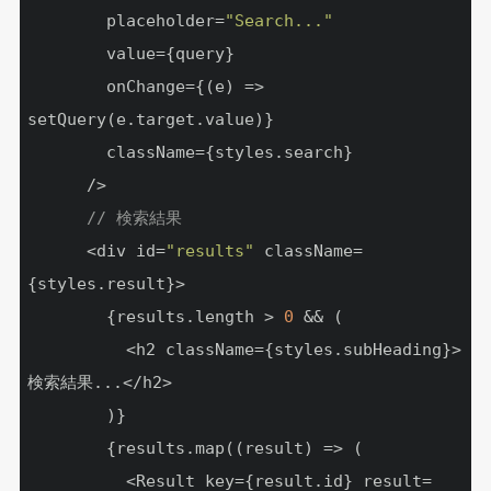
        placeholder=
"Search..."
        value={query}

        onChange={(e) => 
setQuery(e.target.value)}

        className={styles.search}

      />

// 検索結果
      <div id=
"results"
 className=
{styles.result}>

        {results.length > 
0
 && (

          <h2 className={styles.subHeading}>
検索結果...</h2>

        )}

        {results.map((result) => (

          <Result key={result.id} result=