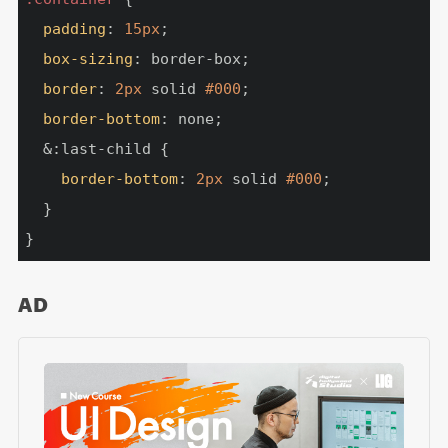
padding
: 
15px
;

box-sizing
: border-box;

border
: 
2px
 solid 
#000
;

border-bottom
: none;

  &:last-child {

border-bottom
: 
2px
 solid 
#000
;

  }

}
AD