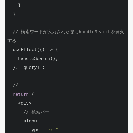
    }

  }

// 検索ワードが入力された際にhandleSearchを発火
する
  useEffect(() => {

    handleSearch();

  }, [query]);

// 
return
 (

    <div>

// 検索バー
      <input

        type=
"text"