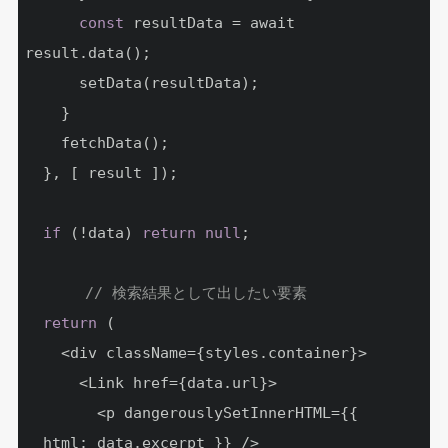
const
 resultData = await 
result.data();

      setData(resultData);

    }

    fetchData();

  }, [ result ]);

if
 (!data) 
return
null
;

// 検索結果として出したい要素
return
 (

    <div className={styles.container}>

      <Link href={data.url}>

        <p dangerouslySetInnerHTML={{ 
__html: data.excerpt }} />
