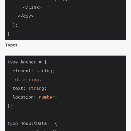
      </Link>

    </div>

  );

}
Types
type
 Anchor = {

  element: 
string
;

  id: 
string
;

  text: 
string
;

  location: 
number
;

};

type
 ResultData = {
