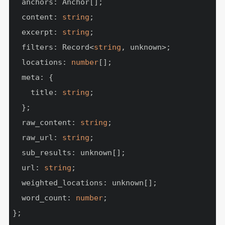
  anchors: Anchor[];

  content: 
string
;

  excerpt: 
string
;

  filters: Record<
string
, unknown>;

  locations: 
number
[];

  meta: {

    title: 
string
;

  };

  raw_content: 
string
;

  raw_url: 
string
;

  sub_results: unknown[];

  url: 
string
;

  weighted_locations: unknown[];

  word_count: 
number
;

};
