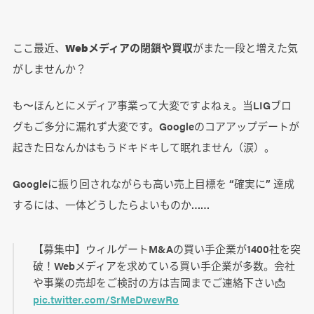
ここ最近、
Webメディアの閉鎖や買収
がまた一段と増えた気
がしませんか？
も〜ほんとにメディア事業って大変ですよねぇ。当LIGブロ
グもご多分に漏れず大変です。Googleのコアアップデートが
起きた日なんかはもうドキドキして眠れません（涙）。
Googleに振り回されながらも高い売上目標を “確実に” 達成
するには、一体どうしたらよいものか……
【募集中】ウィルゲートM&Aの買い手企業が1400社を突
破！Webメディアを求めている買い手企業が多数。会社
や事業の売却をご検討の方は吉岡までご連絡下さい📩
pic.twitter.com/SrMeDwewRo