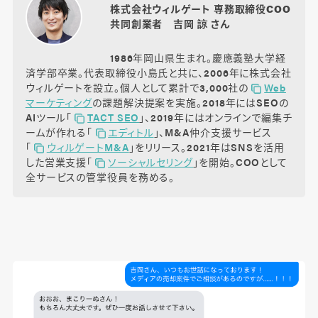
株式会社ウィルゲート 専務取締役COO
共同創業者 吉岡 諒 さん
1986年岡山県生まれ。慶應義塾大学経
済学部卒業。代表取締役小島氏と共に、2006年に株式会社
ウィルゲートを設立。個人として累計で3,000社の
Web
マーケティング
の課題解決提案を実施。2018年にはSEOの
AIツール「
TACT SEO
」、2019年にはオンラインで編集チ
ームが作れる「
エディトル
」、M&A仲介支援サービス
「
ウィルゲートM&A
」をリリース。2021年はSNSを活用
した営業支援「
ソーシャルセリング
」を開始。COOとして
全サービスの管掌役員を務める。