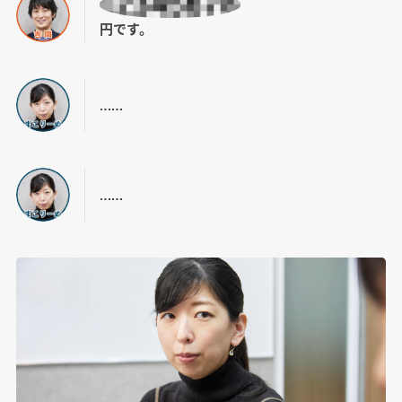
円です。
……
……