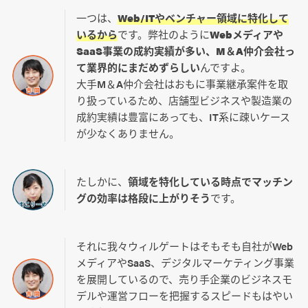
一つは、
Web/ITやベンチャー領域に特化して
いるから
です。弊社のように
Webメディアや
SaaS事業の成約実績が多い、M＆A仲介会社っ
て業界的にまだめずらしい
んですよ。
大手M＆A仲介会社はおもに事業継承案件を取
り扱っているため、店舗型ビジネスや製造業の
成約実績は豊富にあっても、IT系に疎いケース
が少なくありません。
たしかに、
領域を特化している時点でマッチン
グの効率は格段に上がりそう
です。
それに我々ウィルゲートはそもそも自社がWeb
メディアやSaaS、デジタルマーケティング事業
を展開しているので、売り手企業のビジネスモ
デルや運営フローを把握するスピードもはやい