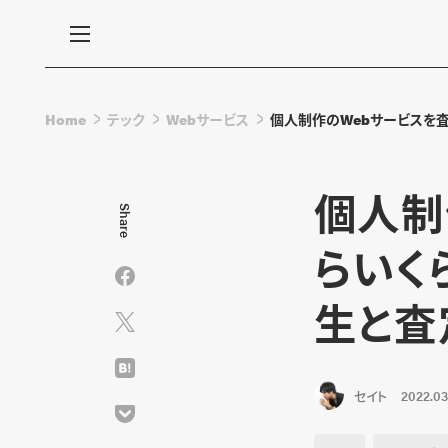
Home
テック
Webサービス
個人制作のWebサービスを査
個人制
Share
らいくら
生と査
セイト
2022.03