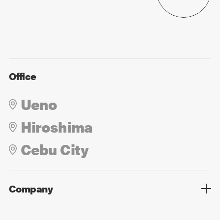
Office
Ueno
Hiroshima
Cebu City
Company
Overview
Culture
Leadership