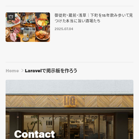
御徒町・蔵前・浅草｜下町を15年飲み歩いて見
つけた本当に旨い酒場たち
2025.07.04
Home
Laravelで掲示板を作ろう
Contact