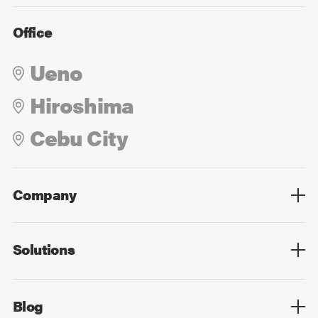
Office
Ueno
Hiroshima
Cebu City
Company
Overview
Culture
Leadership
Solutions
Overview
Technology
Design
Digital Marketing
Strategy&Consulting
Digital Education
Blog