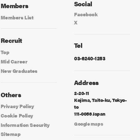
Social
Members
Facebook
Members List
X
Recruit
Tel
Top
03-6240-1253
Mid Career
New Graduates
Address
2-20-11
Others
Kojima, Taito-ku, Tokyo-
Privacy Policy
to
111-0056 Japan
Cookie Policy
Google maps
Information Security
Sitemap