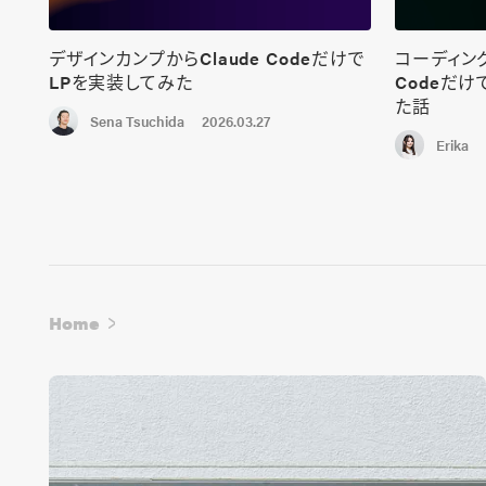
デザインカンプからClaude Codeだけで
コーディング
LPを実装してみた
Codeだ
た話
2026.03.27
Sena Tsuchida
Erika
Home