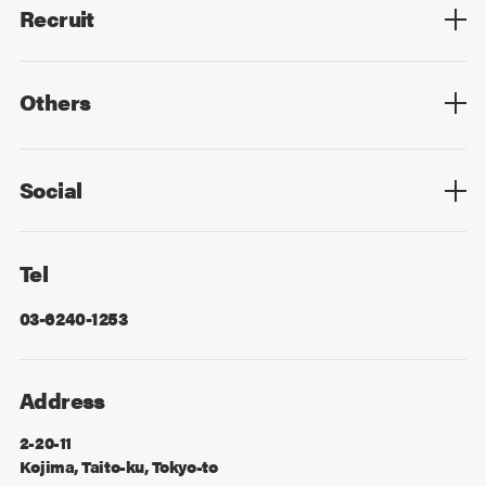
Recruit
Top
Mid Career
New Graduates
Others
Privacy Policy
Cookie Policy
Information Security
Sitemap
Advertising
Mail Magazine
Contact
Social
Facebook
X
Tel
03-6240-1253
Address
2-20-11
Kojima, Taito-ku, Tokyo-to