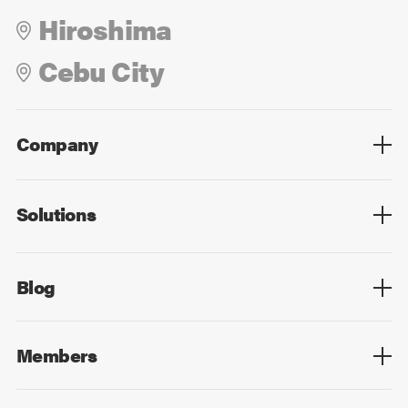
Hiroshima
Cebu City
Company
Overview
Culture
Leadership
Solutions
Overview
Technology
Design
Digital Marketing
Strategy&Consulting
Digital Education
Blog
Blog List
Members
Members List