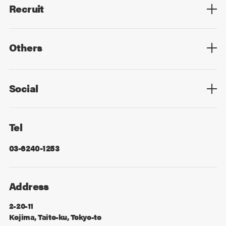
Recruit
Top
Mid Career
New Graduates
Others
Privacy Policy
Cookie Policy
Information Security
Sitemap
Advertising
Mail Magazine
Contact
Social
Facebook
X
Tel
03-6240-1253
Address
2-20-11
Kojima, Taito-ku, Tokyo-to