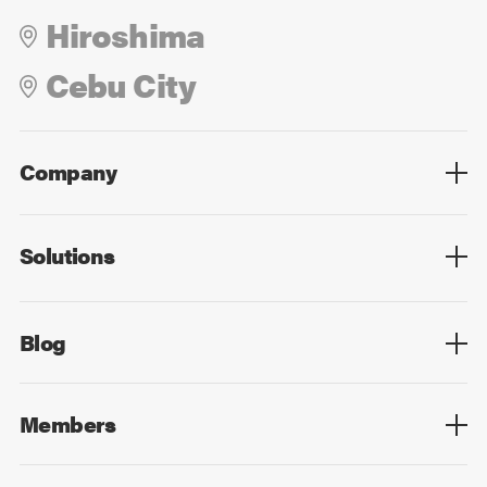
Hiroshima
Cebu City
Company
Overview
Culture
Leadership
Solutions
Overview
Technology
Design
Digital Marketing
Strategy&Consulting
Digital Education
Blog
Blog List
Members
Members List