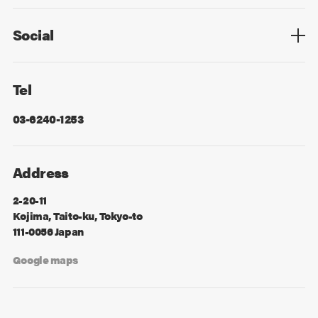
Privacy Policy
Cookie Policy
Information Security
Sitemap
Advertising
Mail Magazine
Contact
Social
Facebook
X
Tel
03-6240-1253
Address
2-20-11
Kojima, Taito-ku, Tokyo-to
111-0056 Japan
Google maps