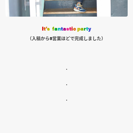
I
t’
s
f
a
n
t
a
s
t
i
c
p
a
r
t
y
（入稿から5営業ほどで完成しました）
・
・
・