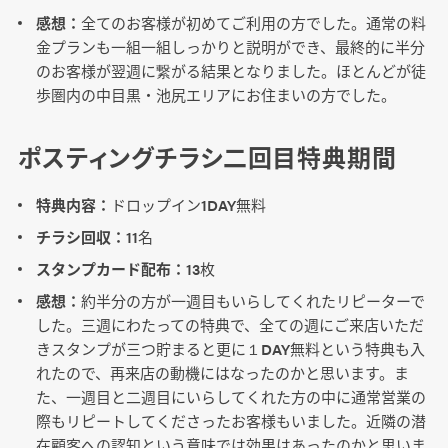
感想：
全てのお客様が初めてご利用の方でした。通常の料
金プランも一組一組しっかりと説明ができ、最終的に半分
のお客様が翌週に繋がる結果となりました。ほとんどが徒
歩圏内の中目黒・池尻エリアにお住まいの方でした。
ポスティングチラシ二回目特典期間
特典内容：
ドロップイン1DAY無料
チラシ回収：
11名
スタンプカード配布：
13枚
感想：
約半分の方が一週目もいらしてくれたリピーターで
した。三週にわたっての特典で、全ての週にご来店いただ
きスタンプが三つ貯まると更に１DAY無料という特典も入
れたので、再来店の動機にはなったのかと思います。ま
た、一週目と二週目にいらしてくれた方の中に通常営業の
際もリピートしてくださったお客様もいました。近隣の潜
在顧客への認知という意味では効果はあったのかと思いま