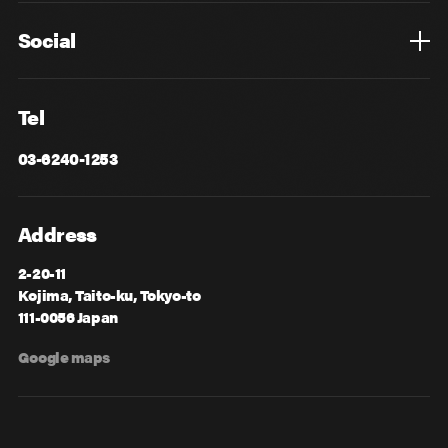
Social
Facebook
X
Tel
03-6240-1253
Address
2-20-11
Kojima, Taito-ku, Tokyo-to
111-0056 Japan
Google maps