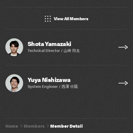
View All Members
Shota Yamazaki
Technical Director / 山﨑 翔太
Yuya Nishizawa
System Engineer / 西澤 侑陽
Home
Members
Member Detail