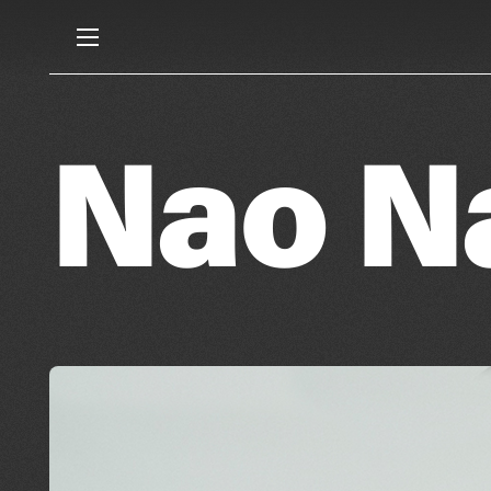
Nao N