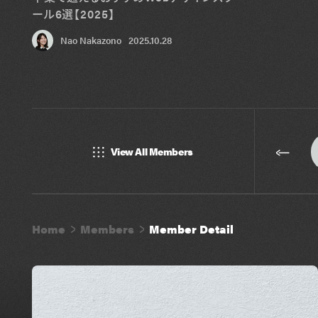
ール6選【2025】
Nao Nakazono
2025.10.28
View All Members
Home
Members
Member Detail