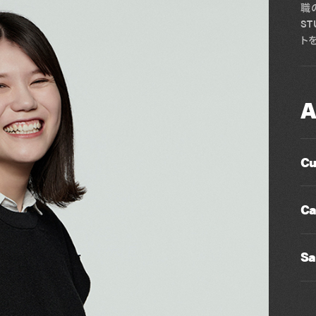
職
S
ト
A
Cu
Ca
Sa