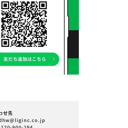
わせ先
dhw@liginc.co.jp
0120-900-294