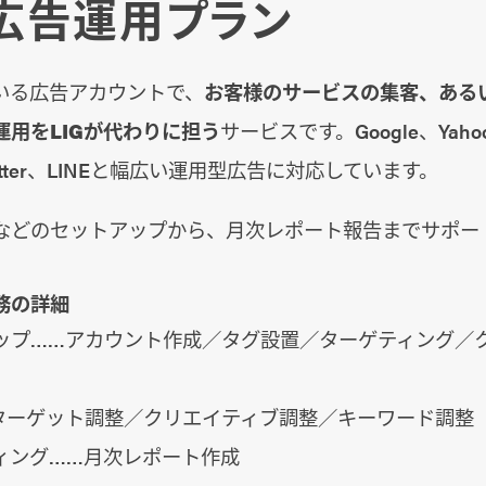
の広告運用プラン
いる広告アカウントで、
お客様のサービスの集客、ある
運用をLIGが代わりに担う
サービスです。Google、Yahoo
、Twitter、LINEと幅広い運用型広告に対応しています。
などのセットアップから、月次レポート報告までサポー
務の詳細
ップ……アカウント作成／タグ設置／ターゲティング／
ターゲット調整／クリエイティブ調整／キーワード調整
ィング……月次レポート作成