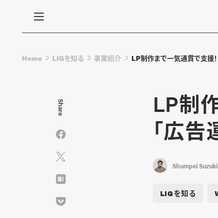
Home
LIGを知る
事業紹介
LP制作まで一気通貫で支援！
LP制
Share
「広告
Shumpei Suzuki
LIGを知る