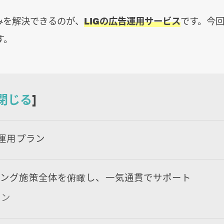
みを解決できるのが、
LIGの広告運用サービス
です。今
す。
閉じる
]
告運用プラン
ィング施策全体を俯瞰し、一気通貫でサポート
ョン