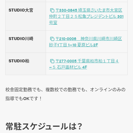
STUDIO大宮
〒330-0845 埼玉県さいたま市大宮区
仲町２丁目２５松亀プレジデントビル 301
号室
STUDIO川崎
〒210-0006 神奈川県川崎市川崎区
砂子1丁目 1−10 夏原ビル2F
STUDIO柏
〒277-0005 千葉県柏市柏１丁目４
−５ 石戸画材ビル 4F
校舎固定勤務でも、複数校での勤務でも、オンラインのみの
指導でもOKです！
常駐スケジュールは？