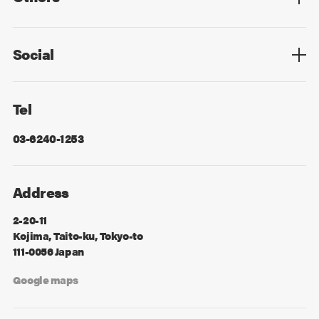
Privacy Policy
Cookie Policy
Information Security
Sitemap
Advertising
Mail Magazine
Contact
Social
Facebook
X
Tel
03-6240-1253
Address
2-20-11
Kojima, Taito-ku, Tokyo-to
111-0056 Japan
Google maps