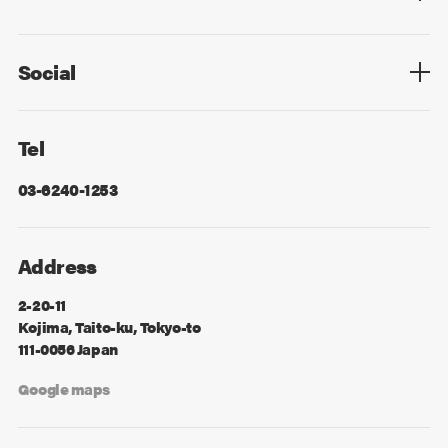
Privacy Policy
Cookie Policy
Information Security
Sitemap
Advertising
Mail Magazine
Contact
Social
Facebook
X
Tel
03-6240-1253
Address
2-20-11
Kojima, Taito-ku, Tokyo-to
111-0056 Japan
Google maps