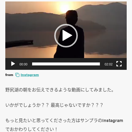
動
画
プ
レ
ー
ヤ
ー
00:00
02:02
from
Instagram
野尻湖の朝をお伝えできるような動画にしてみました。
いかがでしょうか？？ 最高じゃないですか？？？
もっと見たいと思ってくださった方はサンプラのInstagram
でおかわりしてください！