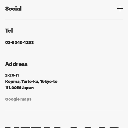
Social
Facebook
X
Tel
03-6240-1253
Address
2-20-11
Kojima, Taito-ku, Tokyo-to
111-0056 Japan
Google maps