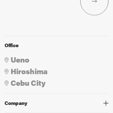
Office
Ueno
Hiroshima
Cebu City
Company
Overview
Culture
Leadership