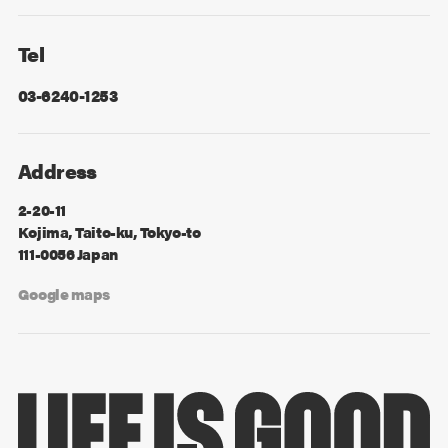
Facebook
X
Tel
03-6240-1253
Address
2-20-11
Kojima, Taito-ku, Tokyo-to
111-0056 Japan
Google maps