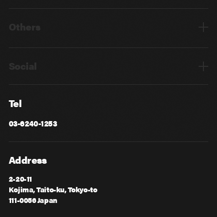
Top
Mid Career
New Graduates
Others
Privacy Policy
Cookie Policy
Information Security
Sitemap
Advertising
Mail Magazine
Contact
Social
Facebook
X
Tel
03-6240-1253
Address
2-20-11
Kojima, Taito-ku, Tokyo-to
111-0056 Japan