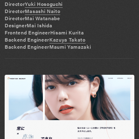
Director
Yuki Hosoguchi
Director
Masashi Naito
Director
Mai Watanabe
Designer
Mai Ishida
Frontend Engineer
Hisami Kurita
Backend Engineer
Kazuya Takato
Backend Engineer
Maumi Yamazaki