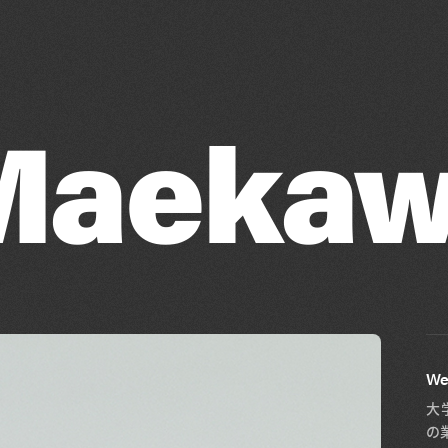
Maeka
We
大
の