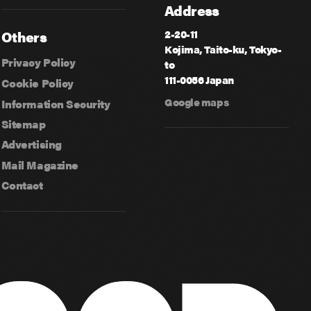
Address
2-20-11
Others
Kojima, Taito-ku, Tokyo-
Privacy Policy
to
111-0056 Japan
Cookie Policy
Google maps
Information Security
Sitemap
Advertising
Mail Magazine
Contact