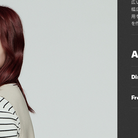
広
幅
用
を
A
Di
Fr